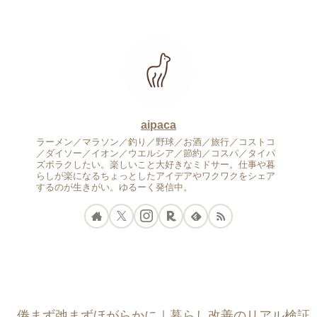
aipaca
ラーメン／マラソン／釣り／野球／お酒／旅行／コストコ
／ダイソー／イオン／ウエルシア／節約／コスパ／タイパ
ズボラクしたい。楽しいこと大好きなミドサー。仕事や暮
らしが楽になるちょっとしたアイデアやワクワクをシェア
するのが生きがい。ゆるーく発信中。
倦まず弛まずほがらかに｜暮らし改善のリアル検証