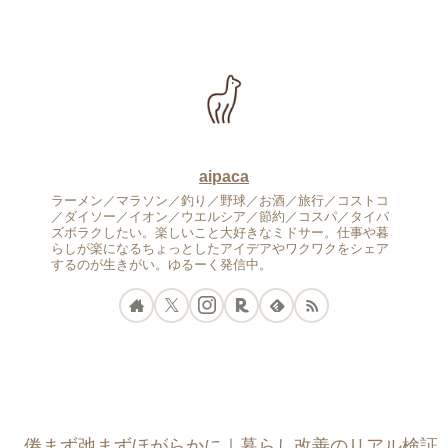
aipaca
ラーメン／マラソン／釣り／野球／お酒／旅行／コストコ
／ダイソー／イオン／ウエルシア／節約／コスパ／タイパ
ズボラクしたい。楽しいこと大好きなミドサー。仕事や暮
らしが楽になるちょっとしたアイデアやワクワクをシェア
するのが生きがい。ゆるーく発信中。
倦まず弛まずほがらかに｜暮らし改善のリアル検証