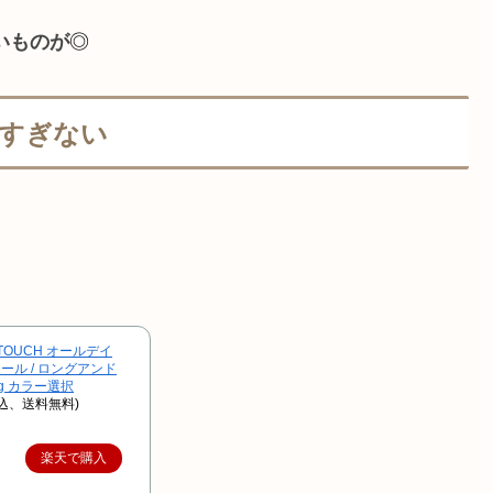
いものが
◎
すぎない
）
TOUCH オールデイ
ル / ロングアンド
g カラー選択
税込、送料無料)
楽天で購入