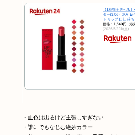
【1種類を選べる】
ター(3.0g)【KATE
ト リップ 口紅 落ち
価格：1,540円（
(2026/5/22時点)
・血色は出るけど主張しすぎない
・誰にでもなじむ絶妙カラー