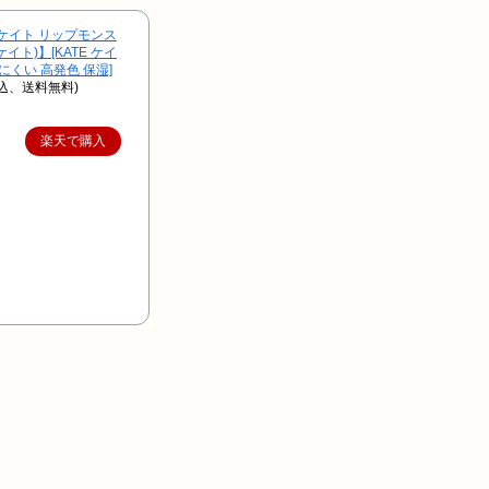
ケイト リップモンス
(ケイト)】[KATE ケイ
にくい 高発色 保湿]
税込、送料無料)
楽天で購入